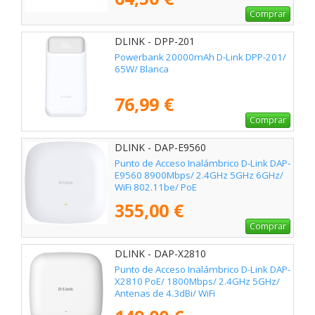
Comprar
DLINK - DPP-201
Powerbank 20000mAh D-Link DPP-201/
65W/ Blanca
76,99 €
Comprar
DLINK - DAP-E9560
Punto de Acceso Inalámbrico D-Link DAP-
E9560 8900Mbps/ 2.4GHz 5GHz 6GHz/
WiFi 802.11be/ PoE
355,00 €
Comprar
DLINK - DAP-X2810
Punto de Acceso Inalámbrico D-Link DAP-
X2810 PoE/ 1800Mbps/ 2.4GHz 5GHz/
Antenas de 4.3dBi/ WiFi
802.11ax/ac/n/b/g