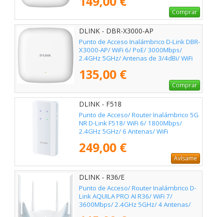
149,00 €
Comprar
DLINK - DBR-X3000-AP
Punto de Acceso Inalámbrico D-Link DBR-
X3000-AP/ WiFi 6/ PoE/ 3000Mbps/
2.4GHz 5GHz/ Antenas de 3/4dBi/ WiFi
802.11ax
135,00 €
Comprar
DLINK - F518
Punto de Acceso/ Router Inalámbrico 5G
NR D-Link F518/ WiFi 6/ 1800Mbps/
2.4GHz 5GHz/ 6 Antenas/ WiFi
802.11/ax/ac/n/a/ - n/b/g
249,00 €
Avísame
DLINK - R36/E
Punto de Acceso/ Router Inalámbrico D-
Link AQUILA PRO AI R36/ WiFi 7/
3600Mbps/ 2.4GHz 5GHz/ 4 Antenas/
WiFi 802.11be/ax/ac/n/a/ - n/b/g