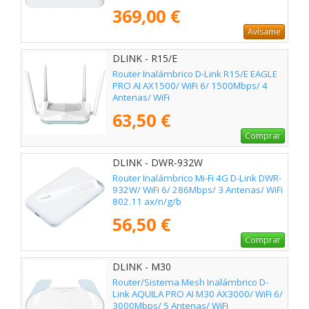
369,00 €
Avísame
DLINK - R15/E
Router Inalámbrico D-Link R15/E EAGLE
PRO AI AX1500/ WiFi 6/ 1500Mbps/ 4
Antenas/ WiFi
802.11ax/ac/n/g/b/k/v/a/h
63,50 €
Comprar
DLINK - DWR-932W
Router Inalámbrico Mi-Fi 4G D-Link DWR-
932W/ WiFi 6/ 286Mbps/ 3 Antenas/ WiFi
802.11 ax/n/g/b
56,50 €
Comprar
DLINK - M30
Router/Sistema Mesh Inalámbrico D-
Link AQUILA PRO AI M30 AX3000/ WiFi 6/
3000Mbps/ 5 Antenas/ WiFi