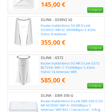
802.11ax/ac/n/a/ - n/b/g
145,00 €
Comprar
DLINK - G530V2 V2
Router Inalámbrico 5G NR D-Link
G530V2/ WiFi 6/ 3000Mbps/ 2.4GHz
5GHz/ 8 Antenas
355,00 €
Comprar
DLINK - G572
Router Inalámbrico 5G NR D-Link G572
BE7200/ WiFi 7/ 7200Mbps/ 2.4GHz
5GHz/ 14 Antenas/ WiFi
802.11be/ax/ac/n/a/ - n/b/g
585,00 €
Comprar
DLINK - DBR-330-G
Router Inalámbrico D-Link DBR-330-G 5G
NR AX3000/ WiFi 6/ 3000Mbps/ 5
Antenas/ WiFi 802.11ax/ac/n/a/ - n/b/g