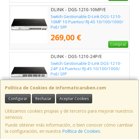
DLINK - DGS-1210-10MP/E
Switch Gestionable D-Link DGS-1210-
10MP 10 Puertos/ RJ-45 10/100/1000/
PoE/ SFP
269,00 €
Comprar
DLINK - DGS-1210-24P/E
Switch Gestionable D-Link DGS-1210-
24P 24 Puertos/ RJ-45 10/100/1000/
PoE/ SFP
475,00 €
Política de Cookies de informaticaruben.com
Comprar
Configurar
Rechazar
Aceptar Cookies
DLINK - DGS-1210-28/E
Switch Gestionable D-Link DGS-1210-28
Utilizamos cookies propias y de terceros para mejorar nuestros
28 Puertos/ RJ-45 Gigabit 10/100/1000/
servicios.
SFP
Puede obtener más información, o bien conocer cómo cambiar
265,00 €
la configuración, en nuestra
Política de Cookies
.
Comprar