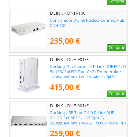
Comprar
DLINK - DNH-100
Controlador D-Link Nuclias Connect Hub
DNH-100
235,00 €
Comprar
DLINK - DUF-E01/E
Docking Thunderbolt 4 D-Link DUF-E01/E/
5xUSB/ 2xUSB Tipo-C/ 2xThunderblot/
1xDisplayPort/ 1xHDMI 4K/ 1xRJ45/
1xJack 3.5/ 1xLector de Tarjetas/ Blanco
415,00 €
Comprar
DLINK - DUF-901/E
Docking USB Tipo-C 4.0 D-Link DUF-
901/E/ 3xUSB/ 3xUSB Tipo-C/
2xDisplayPort/ 1xRJ45/ 1xUSB Tipo-C PD/
Blanco
259,00 €