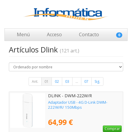
Menú
Acceso
Contacto
0
Artículos Dlink
(121 art.)
Ant.
01
02
03
...
07
Sig.
DLINK - DWM-222W/R
Adaptador USB - 4G D-Link DWM-
222W/R/ 150Mbps
64,99 €
Comprar