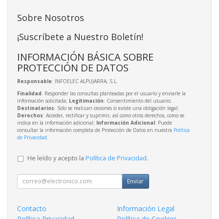
Sobre Nosotros
¡Suscríbete a Nuestro Boletín!
INFORMACIÓN BÁSICA SOBRE
PROTECCIÓN DE DATOS
Responsable
: INFOELEC ALPUJARRA, S.L.
Finalidad
: Responder las consultas planteadas por el usuario y enviarle la
información solicitada;
Legitimación
: Consentimiento del usuario;
Destinatarios
: Solo se realizan cesiones si existe una obligación legal;
Derechos
: Acceder, rectificar y suprimir, así como otros derechos, como se
indica en la información adicional;
Información Adicional
: Puede
consultar la información completa de Protección de Datos en nuestra
Política
de Privacidad
.
He leído y acepto la
Política de Privacidad
.
Enviar
Contacto
Información Legal
Política Privacidad
Política de Cookies