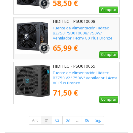
58,50 €
Comprar
HIDITEC - PSU010008
Fuente de Alimentación Hiditec
BZ750 PSU010008/ 750W/
Ventilador 14cm/ 80 Plus Bronze
65,99 €
Comprar
HIDITEC - PSU010055
Fuente de Alimentación Hiditec
BZ750 V2/ 750W/ Ventilador 14cm/
80 Plus Bronze
71,50 €
Comprar
Ant.
01
02
03
...
06
Sig.