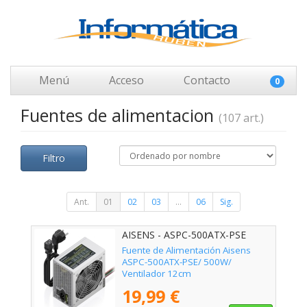
Menú
Acceso
Contacto
0
Fuentes de alimentacion
(107 art.)
Filtro
Ant.
01
02
03
...
06
Sig.
AISENS - ASPC-500ATX-PSE
Fuente de Alimentación Aisens
ASPC-500ATX-PSE/ 500W/
Ventilador 12cm
19,99 €