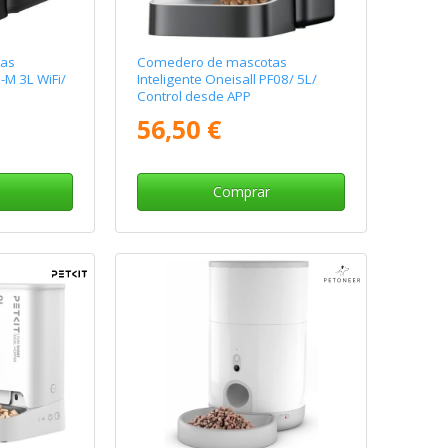
as
Comedero de mascotas
1-M 3L WiFi/
Inteligente Oneisall PF08/ 5L/
Control desde APP
56,50 €
Comprar