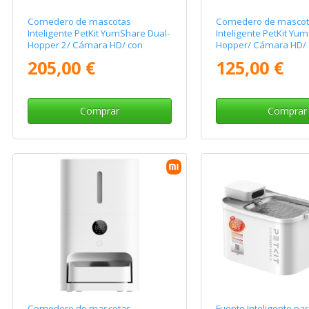
Comedero de mascotas
Comedero de mascot
Inteligente PetKit YumShare Dual-
Inteligente PetKit Yu
Hopper 2/ Cámara HD/ con
Hopper/ Cámara HD/ 
Micrófono
Micrófono
205,00 €
125,00 €
Comprar
Comprar
Comedero de mascotas
Fuente Inteligente pa