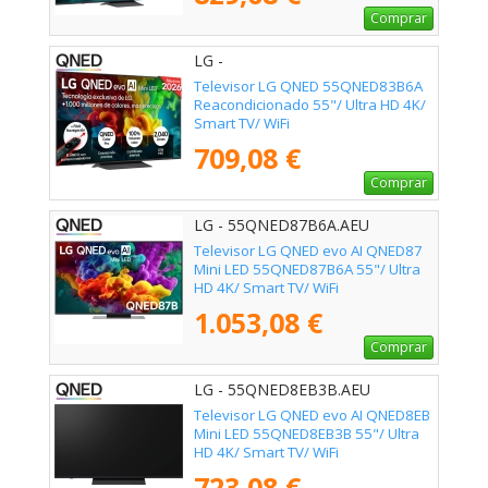
Comprar
LG -
Televisor LG QNED 55QNED83B6A
Reacondicionado 55"/ Ultra HD 4K/
Smart TV/ WiFi
709,08 €
Comprar
LG - 55QNED87B6A.AEU
Televisor LG QNED evo AI QNED87
Mini LED 55QNED87B6A 55"/ Ultra
HD 4K/ Smart TV/ WiFi
1.053,08 €
Comprar
LG - 55QNED8EB3B.AEU
Televisor LG QNED evo AI QNED8EB
Mini LED 55QNED8EB3B 55"/ Ultra
HD 4K/ Smart TV/ WiFi
723,08 €