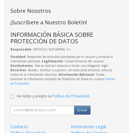
Sobre Nosotros
¡Suscríbete a Nuestro Boletín!
INFORMACIÓN BÁSICA SOBRE
PROTECCIÓN DE DATOS
Responsable
: INFOELEC ALPUJARRA, S.L.
Finalidad
: Responder las consultas planteadas por el usuario y enviarle la
información solicitada;
Legitimación
: Consentimiento del usuario;
Destinatarios
: Solo se realizan cesiones si existe una obligación legal;
Derechos
: Acceder, rectificar y suprimir, así como otros derechos, como se
indica en la información adicional;
Información Adicional
: Puede
consultar la información completa de Protección de Datos en nuestra
Política
de Privacidad
.
He leído y acepto la
Política de Privacidad
.
Enviar
Contacto
Información Legal
Política Privacidad
Política de Cookies