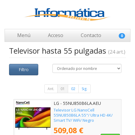
Menú
Acceso
Contacto
0
Televisor hasta 55 pulgadas
(24 art.)
Filtro
Ant.
01
02
Sig.
LG - 55NU850B6LA.AEU
Televisor LG NanoCell
55NU850B6LA 55"/ Ultra HD 4K/
Smart TV/ WiFi/ Negro
509,08 €