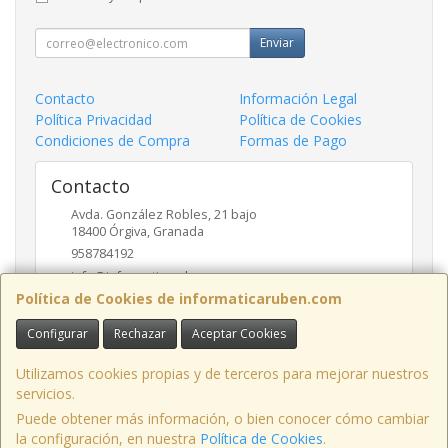
Enviar
Contacto
Información Legal
Política Privacidad
Política de Cookies
Condiciones de Compra
Formas de Pago
Contacto
Avda. González Robles, 21 bajo
18400
Órgiva
,
Granada
958784192
info@informaticaruben.com
Política de Cookies de informaticaruben.com
Configurar
Rechazar
Aceptar Cookies
Horario
9.30 a 14 y 17 a 20 horas
Utilizamos cookies propias y de terceros para mejorar nuestros
servicios.
Puede obtener más información, o bien conocer cómo cambiar
la configuración, en nuestra
Política de Cookies
.
, , , , España. - C.I.F.: B18492249 - Tfno: