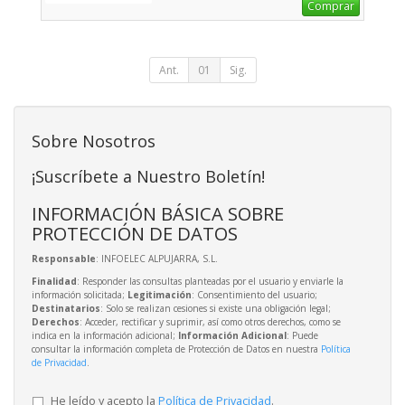
Comprar
Ant.
01
Sig.
Sobre Nosotros
¡Suscríbete a Nuestro Boletín!
INFORMACIÓN BÁSICA SOBRE
PROTECCIÓN DE DATOS
Responsable
: INFOELEC ALPUJARRA, S.L.
Finalidad
: Responder las consultas planteadas por el usuario y enviarle la
información solicitada;
Legitimación
: Consentimiento del usuario;
Destinatarios
: Solo se realizan cesiones si existe una obligación legal;
Derechos
: Acceder, rectificar y suprimir, así como otros derechos, como se
indica en la información adicional;
Información Adicional
: Puede
consultar la información completa de Protección de Datos en nuestra
Política
de Privacidad
.
He leído y acepto la
Política de Privacidad
.