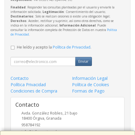
Finalidad
: Responder las consultas planteadas por el usuario y enviarle la
información solicitada;
Legitimación
: Consentimiento del usuario;
Destinatarios
: Solo se realizan cesiones si existe una obligación legal;
Derechos
: Acceder, rectificar y suprimir, así como otros derechos, como se
indica en la información adicional;
Información Adicional
: Puede
consultar la información completa de Protección de Datos en nuestra
Política
de Privacidad
.
He leído y acepto la
Política de Privacidad
.
Enviar
Contacto
Información Legal
Política Privacidad
Política de Cookies
Condiciones de Compra
Formas de Pago
Contacto
Avda. González Robles, 21 bajo
18400
Órgiva
,
Granada
958784192
info@informaticaruben.com