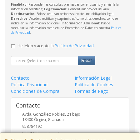
Finalidad
: Responder las consultas planteadas por el usuario y enviarle la
información solicitada;
Legitimación
: Consentimiento del usuario;
Destinatarios
: Solo se realizan cesiones si existe una obligación legal;
Derechos
: Acceder, rectificar y suprimir, así como otros derechos, como se
indica en la información adicional;
Información Adicional
: Puede
consultar la información completa de Protección de Datos en nuestra
Política
de Privacidad
.
He leído y acepto la
Política de Privacidad
.
Enviar
Contacto
Información Legal
Política Privacidad
Política de Cookies
Condiciones de Compra
Formas de Pago
Contacto
Avda. González Robles, 21 bajo
18400
Órgiva
,
Granada
958784192
info@informaticaruben.com