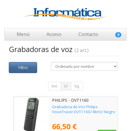
Menú
Acceso
Contacto
0
Grabadoras de voz
(2 art.)
Filtro
Ant.
01
Sig.
PHILIPS - DVT1160
Grabadora de Voz Philips
VoiceTracer DVT1160/ 8kHz/ Negro
66,50 €