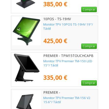
385,00 €
Comprar
10POS - TS-19HV
Monitor TPV 10POS TS-19HV 19"/
Táctil
425,00 €
Comprar
PREMIER - TPM15TOUCHCAPB
Monitor TPV Premier TM-150 LED
15"/ Táctil
335,00 €
Comprar
PREMIER -
TPM156TOUCHCAPB1
Monitor TPV Premier TM-156 V2
15.6"/ Táctil