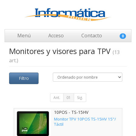
Menú
Acceso
Contacto
0
Monitores y visores para TPV
(13
art.)
Filtro
Ant.
01
Sig.
10POS - TS-15HV
Monitor TPV 10POS TS-15HV 15"/
Táctil