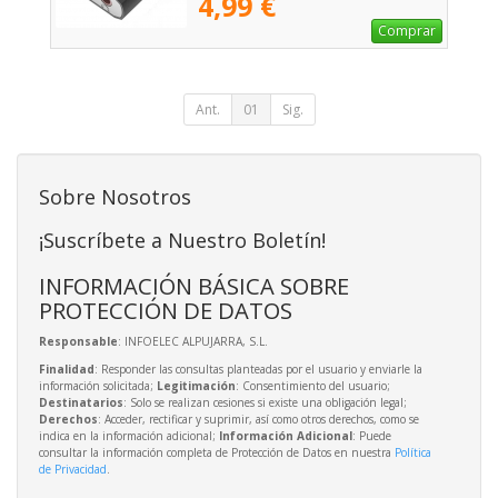
4,99 €
Comprar
Ant.
01
Sig.
Sobre Nosotros
¡Suscríbete a Nuestro Boletín!
INFORMACIÓN BÁSICA SOBRE
PROTECCIÓN DE DATOS
Responsable
: INFOELEC ALPUJARRA, S.L.
Finalidad
: Responder las consultas planteadas por el usuario y enviarle la
información solicitada;
Legitimación
: Consentimiento del usuario;
Destinatarios
: Solo se realizan cesiones si existe una obligación legal;
Derechos
: Acceder, rectificar y suprimir, así como otros derechos, como se
indica en la información adicional;
Información Adicional
: Puede
consultar la información completa de Protección de Datos en nuestra
Política
de Privacidad
.