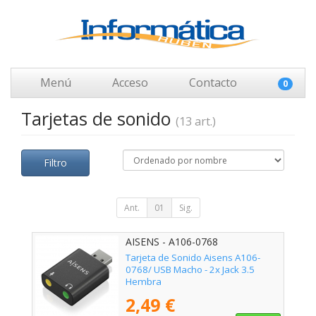
Menú
Acceso
Contacto
0
Tarjetas de sonido
(13 art.)
Filtro
Ant.
01
Sig.
AISENS - A106-0768
Tarjeta de Sonido Aisens A106-
0768/ USB Macho - 2x Jack 3.5
Hembra
2,49 €