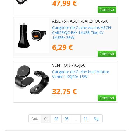
47,99 €
Comprar
AISENS - ASCH-CAR2PQC-BK
Cargador de Coche Aisens ASCH-
CAR2PQC-BK/ 1xUSB-Tipo C/
1xUSB/ 38W
6,29 €
Comprar
VENTION - KSJB0
Cargador de Coche Inalámbrico
Vention KSJB0/ 15W
32,75 €
Comprar
Ant.
01
02
03
...
11
Sig.