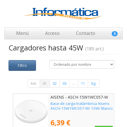
Menú
Acceso
Contacto
0
Cargadores hasta 45W
(189 art.)
Filtro
Ant.
01
02
03
...
11
Sig.
AISENS - ASCH-15W1WC057-W
Base de carga Inalámbrica Aisens
ASCH-15W1WC057-W/ 15W/ Blanco
6,39 €