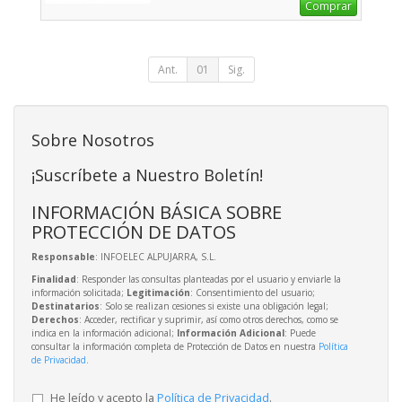
Comprar
Ant.
01
Sig.
Sobre Nosotros
¡Suscríbete a Nuestro Boletín!
INFORMACIÓN BÁSICA SOBRE
PROTECCIÓN DE DATOS
Responsable
: INFOELEC ALPUJARRA, S.L.
Finalidad
: Responder las consultas planteadas por el usuario y enviarle la
información solicitada;
Legitimación
: Consentimiento del usuario;
Destinatarios
: Solo se realizan cesiones si existe una obligación legal;
Derechos
: Acceder, rectificar y suprimir, así como otros derechos, como se
indica en la información adicional;
Información Adicional
: Puede
consultar la información completa de Protección de Datos en nuestra
Política
de Privacidad
.
He leído y acepto la
Política de Privacidad
.