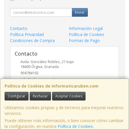
Enviar
Contacto
Información Legal
Política Privacidad
Política de Cookies
Condiciones de Compra
Formas de Pago
Contacto
Avda. González Robles, 21 bajo
18400
Órgiva
,
Granada
958784192
info@informaticaruben.com
Política de Cookies de informaticaruben.com
Configurar
Rechazar
Aceptar Cookies
Horario
9.30 a 14 y 17 a 20 horas
Utilizamos cookies propias y de terceros para mejorar nuestros
servicios.
Puede obtener más información, o bien conocer cómo cambiar
la configuración, en nuestra
Política de Cookies
.
, , , , España. - C.I.F.: B18492249 - Tfno: