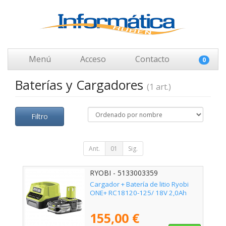
Menú
Acceso
Contacto
0
Baterías y Cargadores
(1 art.)
Filtro
Ant.
01
Sig.
RYOBI - 5133003359
Cargador + Batería de litio Ryobi
ONE+ RC18120-125/ 18V 2,0Ah
155,00 €