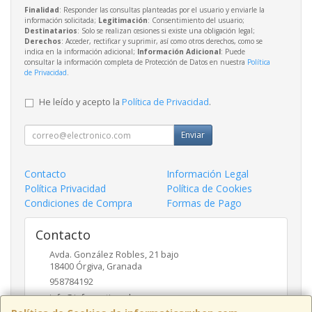
Finalidad
: Responder las consultas planteadas por el usuario y enviarle la
información solicitada;
Legitimación
: Consentimiento del usuario;
Destinatarios
: Solo se realizan cesiones si existe una obligación legal;
Derechos
: Acceder, rectificar y suprimir, así como otros derechos, como se
indica en la información adicional;
Información Adicional
: Puede
consultar la información completa de Protección de Datos en nuestra
Política
de Privacidad
.
He leído y acepto la
Política de Privacidad
.
Enviar
Contacto
Información Legal
Política Privacidad
Política de Cookies
Condiciones de Compra
Formas de Pago
Contacto
Avda. González Robles, 21 bajo
18400
Órgiva
,
Granada
958784192
info@informaticaruben.com