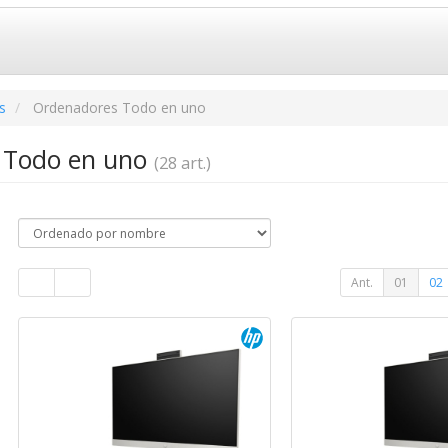
s
Ordenadores Todo en uno
 Todo en uno
(28 art.)
Ant.
01
02