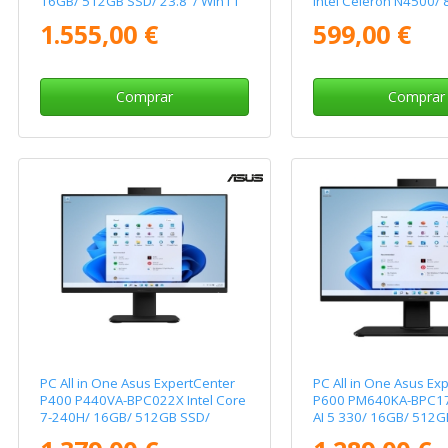
16GB/ 512GB SSD/ 23.8"/ Win11
Intel Celeron N4500/
Pro
SSD/ 15.6" Táctil/ Sin
1.555,00 €
599,00 €
Operativo
Comprar
Comprar
PC All in One Asus ExpertCenter
PC All in One Asus Ex
P400 P440VA-BPC022X Intel Core
P600 PM640KA-BPC1
7-240H/ 16GB/ 512GB SSD/
AI 5 330/ 16GB/ 512G
23.8"/ Win11 Pro
23.8"/ Win11 Pro