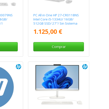
CR0079NS
PC All in One HP 27-CR0118NS
16GB/
Intel Core i5-1334U/ 16GB/
11
512GB SSD/ 27"/ Sin Sistema
Operativo
1.125,00 €
Comprar