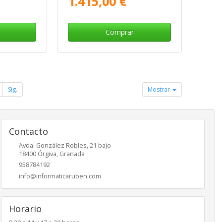
1.415,00 €
Comprar
Sig.
Mostrar
Contacto
Avda. González Robles, 21 bajo
18400
Órgiva
,
Granada
958784192
info@informaticaruben.com
Horario