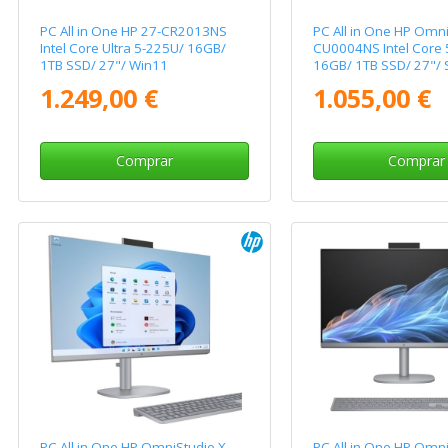
PC All in One HP 27-CR2013NS
PC All in One HP Omni
Intel Core Ultra 5-225U/ 16GB/
CU0004NS Intel Core 
1TB SSD/ 27"/ Win11
16GB/ 1TB SSD/ 27"/ 
Operativo
1.249,00 €
1.055,00 €
Comprar
Comprar
PC All in One HP OmniStudio X
PC All in One HP Omni