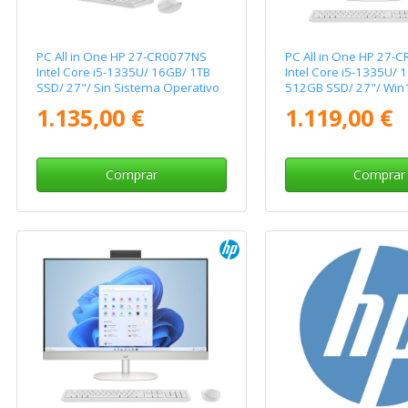
PC All in One HP 27-CR0077NS
PC All in One HP 27-
Intel Core i5-1335U/ 16GB/ 1TB
Intel Core i5-1335U/ 
SSD/ 27"/ Sin Sistema Operativo
512GB SSD/ 27"/ Win
1.135,00 €
1.119,00 €
Comprar
Comprar