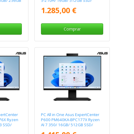
 8GB/ 256GB
5-210H/ 16GB/ 512GB SSD/
 Sistema
23.8"/ Win11 Pro
1.285,00 €
Comprar
pertCenter
PC All in One Asus ExpertCenter
76X Ryzen
P600 PM640KA-BPC177X Ryzen
B SSD/
AI 7 350/ 16GB/ 512GB SSD/
23.8"/ Win11 Pro