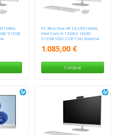
CR0158NS
PC All in One HP 24-CR0166NS
 8GB/ 512GB
Intel Core i5-1334U/ 16GB/
ma
512GB SSD/ 23.8"/ Sin Sistema
Operativo
1.085,00 €
Comprar