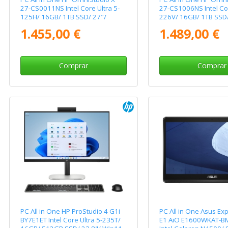
27-CS0011NS Intel Core Ultra 5-
27-CS1006NS Intel Cor
125H/ 16GB/ 1TB SSD/ 27"/
226V/ 16GB/ 1TB SSD/
Win11
Win11
1.455,00 €
1.489,00 €
Comprar
Comprar
PC All in One HP ProStudio 4 G1i
PC All in One Asus Ex
BY7E1ET Intel Core Ultra 5-235T/
E1 AiO E1600WKAT-