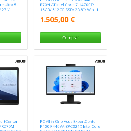
e Ultra 5-
B70YLAT Intel Core i7-14700T/
 27"/
16GB/ 512GB SSD/ 23.8"/ Win11
Pro
1.505,00 €
Comprar
pertCenter
PC All in One Asus ExpertCenter
BMR270M
P400 P440VA-BPC021X Intel Core