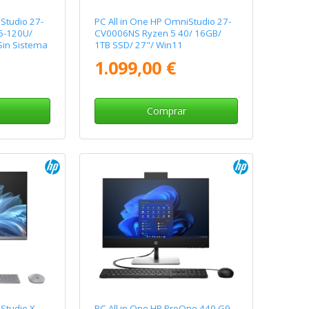
Studio 27-
PC All in One HP OmniStudio 27-
5-120U/
CV0006NS Ryzen 5 40/ 16GB/
Sin Sistema
1TB SSD/ 27"/ Win11
1.099,00 €
Comprar
Studio X
PC All in One HP ProOne 440 G9