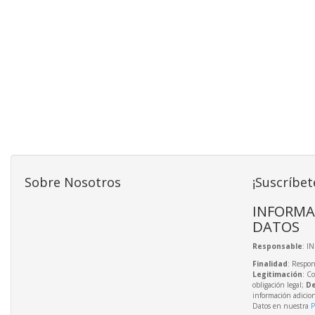
Sobre Nosotros
¡Suscríbet
INFORMA
DATOS
Responsable
: I
Finalidad
: Respon
Legitimación
: C
obligación legal;
De
información adicio
Datos en nuestra
P