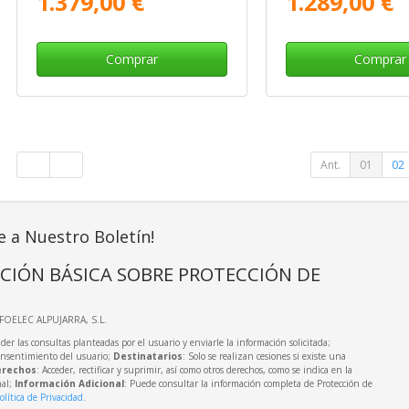
1.379,00 €
1.289,00 €
Comprar
Comprar
Ant.
01
02
e a Nuestro Boletín!
CIÓN BÁSICA SOBRE PROTECCIÓN DE
NFOELEC ALPUJARRA, S.L.
der las consultas planteadas por el usuario y enviarle la información solicitada;
onsentimiento del usuario;
Destinatarios
: Solo se realizan cesiones si existe una
rechos
: Acceder, rectificar y suprimir, así como otros derechos, como se indica en la
nal;
Información Adicional
: Puede consultar la información completa de Protección de
olítica de Privacidad
.