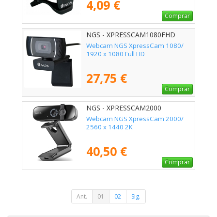
4,09 €
Comprar
NGS - XPRESSCAM1080FHD
Webcam NGS XpressCam 1080/
1920 x 1080 Full HD
27,75 €
Comprar
NGS - XPRESSCAM2000
Webcam NGS XpressCam 2000/
2560 x 1440 2K
40,50 €
Comprar
Ant.
01
02
Sig.