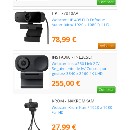
Comprar
HP - 77B10AA
Webcam HP 435 FHD Enfoque
Automático/ 1920 x 1080 Full HD
78,99 €
Avísame
INSTA360 - INL2CSE1
Webcam Insta360 Link 2C/
Seguimiento de IA/ Control por
gestos/ 3840 x 2160 4K UHD
255,00 €
Comprar
KROM - NXKROMKAM
Webcam Krom Kam/ 1920 x 1080
Full HD
27,99 €