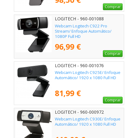
Comprar
LOGITECH - 960-001088
Webcam Logitech C922 Pro
Stream/ Enfoque Automático/
1080P Full HD
96,99 €
Comprar
LOGITECH - 960-001076
Webcam Logitech C925E/ Enfoque
Automático/ 1920 x 1080 Full HD
81,99 €
Comprar
LOGITECH - 960-000972
Webcam Logitech C930E/ Enfoque
Automático/ 1920 x 1080 Full HD