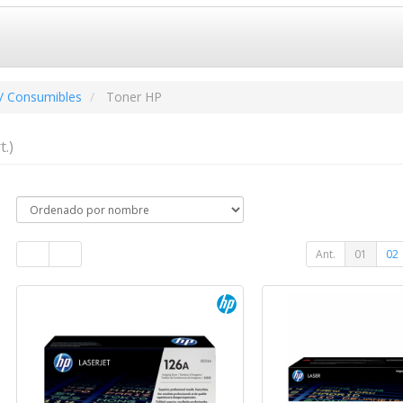
/ Consumibles
Toner HP
t.)
Ant.
01
02