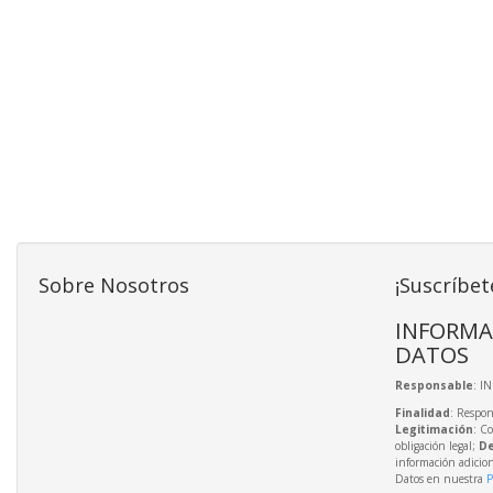
Sobre Nosotros
¡Suscríbet
INFORMA
DATOS
Responsable
: I
Finalidad
: Respon
Legitimación
: C
obligación legal;
De
información adicio
Datos en nuestra
P