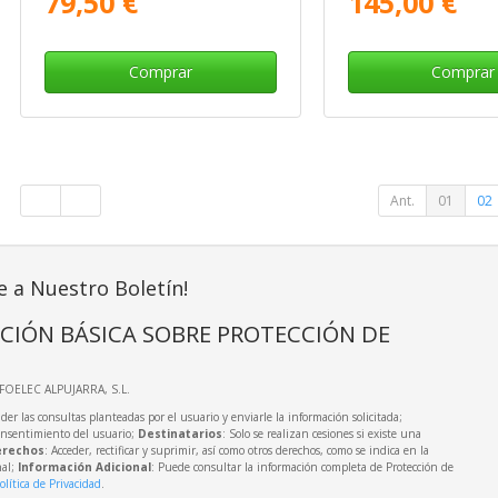
79,50 €
145,00 €
Comprar
Comprar
Ant.
01
02
e a Nuestro Boletín!
CIÓN BÁSICA SOBRE PROTECCIÓN DE
NFOELEC ALPUJARRA, S.L.
der las consultas planteadas por el usuario y enviarle la información solicitada;
onsentimiento del usuario;
Destinatarios
: Solo se realizan cesiones si existe una
rechos
: Acceder, rectificar y suprimir, así como otros derechos, como se indica en la
nal;
Información Adicional
: Puede consultar la información completa de Protección de
olítica de Privacidad
.