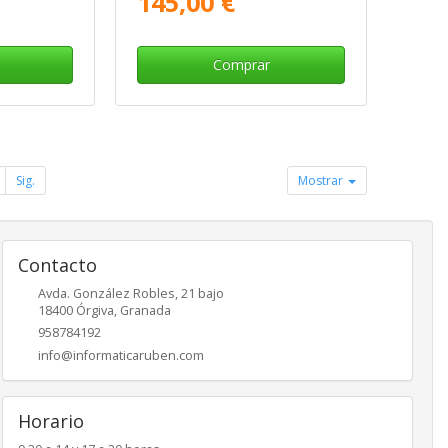
145,00 €
Comprar
Sig.
Mostrar
Contacto
Avda. González Robles, 21 bajo
18400
Órgiva
,
Granada
958784192
info@informaticaruben.com
Horario