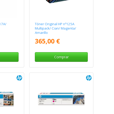
17A/
Tóner Original HP nº125A
Multipack/ Cian/ Magenta/
Amarillo
365,00 €
Comprar