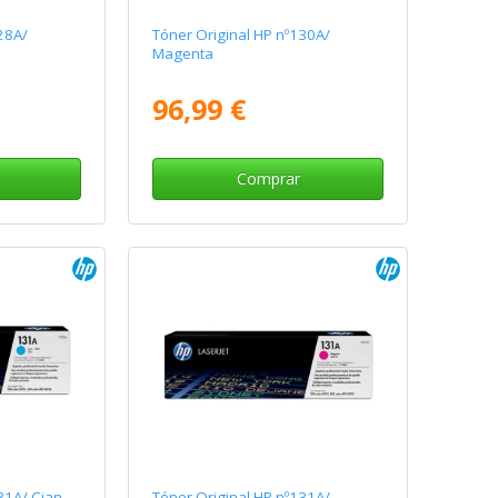
28A/
Tóner Original HP nº130A/
Magenta
96,99 €
Comprar
31A/ Cian
Tóner Original HP nº131A/