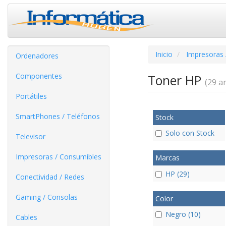
Inicio
Impresoras 
Ordenadores
Componentes
Toner HP
(29 ar
Portátiles
SmartPhones / Teléfonos
Stock
Solo con Stock
Televisor
Impresoras / Consumibles
Marcas
HP (29)
Conectividad / Redes
Gaming / Consolas
Color
Negro (10)
Cables