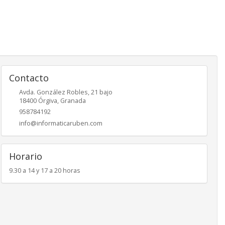
Contacto
Avda. González Robles, 21 bajo
18400
Órgiva
,
Granada
958784192
info@informaticaruben.com
Horario
9.30 a 14 y 17 a 20 horas