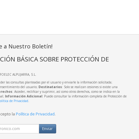
e a Nuestro Boletín!
CIÓN BÁSICA SOBRE PROTECCIÓN DE
NFOELEC ALPUJARRA, S.L.
der las consultas planteadas por el usuario y enviarle la información solicitada;
onsentimiento del usuario;
Destinatarios
: Solo se realizan cesiones si existe una
rechos
: Acceder, rectificar y suprimir, así como otros derechos, como se indica en la
nal;
Información Adicional
: Puede consultar la información completa de Protección de
olítica de Privacidad
.
acepto la
Política de Privacidad
.
Enviar