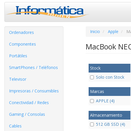
Inicio
Apple
M
Ordenadores
Componentes
MacBook N
Portátiles
SmartPhones / Teléfonos
Stock
Solo con Stock
Televisor
Impresoras / Consumibles
Marcas
APPLE (4)
Conectividad / Redes
Gaming / Consolas
Almacenamiento
512 GB SSD (4)
Cables