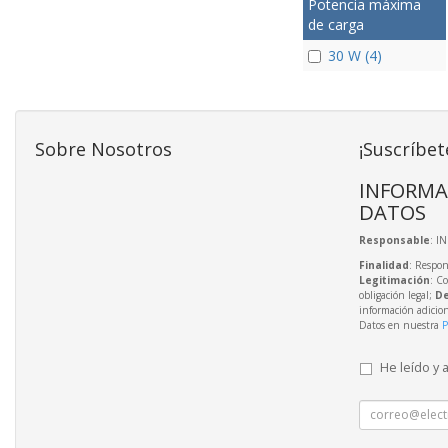
Potencia máxima
de carga
30 W (4)
Sobre Nosotros
¡Suscríbet
INFORMA
DATOS
Responsable
: I
Finalidad
: Respon
Legitimación
: C
obligación legal;
De
información adicio
Datos en nuestra
P
He leído y 