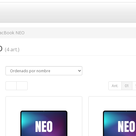
acBook NEO
EO
(4 art.)
Ant.
01