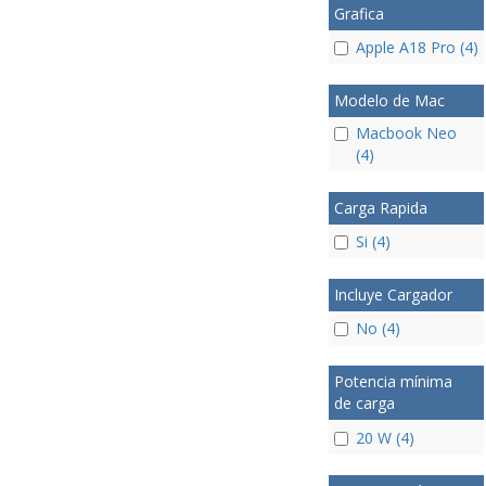
Grafica
Apple A18 Pro (4)
Modelo de Mac
Macbook Neo
(4)
Carga Rapida
Si (4)
Incluye Cargador
No (4)
Potencia mínima
de carga
20 W (4)