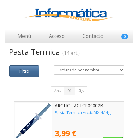
Menú
Acceso
Contacto
0
Pasta Termica
(14 art.)
Filtro
Ant.
01
Sig.
ARCTIC - ACTCP00002B
Pasta Térmica Arctic MX-4/ 4g
3,99 €