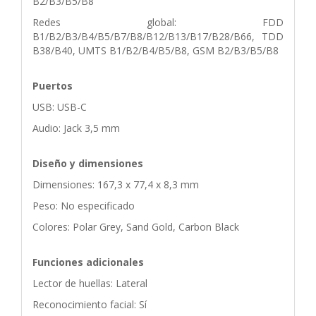
B2/B3/B5/B8
Redes global: FDD
B1/B2/B3/B4/B5/B7/B8/B12/B13/B17/B28/B66, TDD
B38/B40, UMTS B1/B2/B4/B5/B8, GSM B2/B3/B5/B8
Puertos
USB: USB-C
Audio: Jack 3,5 mm
Diseño y dimensiones
Dimensiones: 167,3 x 77,4 x 8,3 mm
Peso: No especificado
Colores: Polar Grey, Sand Gold, Carbon Black
Funciones adicionales
Lector de huellas: Lateral
Reconocimiento facial: Sí