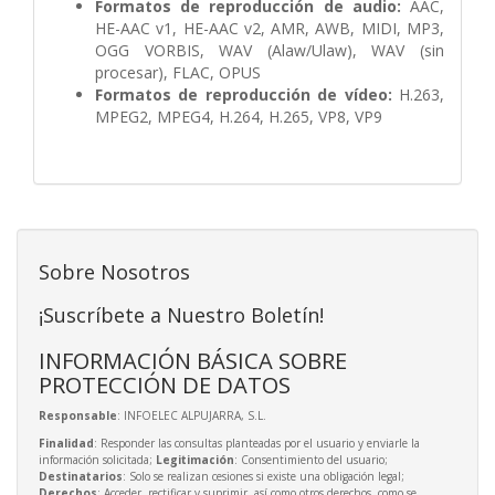
Formatos de reproducción de audio:
AAC,
HE-AAC v1, HE-AAC v2, AMR, AWB, MIDI, MP3,
OGG VORBIS, WAV (Alaw/Ulaw), WAV (sin
procesar), FLAC, OPUS
Formatos de reproducción de vídeo:
H.263,
MPEG2, MPEG4, H.264, H.265, VP8, VP9
Sobre Nosotros
¡Suscríbete a Nuestro Boletín!
INFORMACIÓN BÁSICA SOBRE
PROTECCIÓN DE DATOS
Responsable
: INFOELEC ALPUJARRA, S.L.
Finalidad
: Responder las consultas planteadas por el usuario y enviarle la
información solicitada;
Legitimación
: Consentimiento del usuario;
Destinatarios
: Solo se realizan cesiones si existe una obligación legal;
Derechos
: Acceder, rectificar y suprimir, así como otros derechos, como se