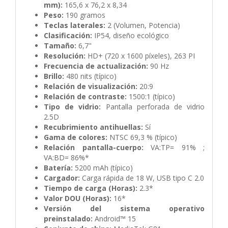
mm):
165,6 x 76,2 x 8,34
Peso:
190 gramos
Teclas laterales:
2 (Volumen, Potencia)
Clasificación:
IP54, diseño ecológico
Tamaño:
6,7"
Resolución:
HD+ (720 x 1600 píxeles), 263 PI
Frecuencia de actualización:
90 Hz
Brillo:
480 nits (típico)
Relación de visualización:
20:9
Relación de contraste:
1500:1 (típico)
Tipo de vidrio:
Pantalla perforada de vidrio
2.5D
Recubrimiento antihuellas:
Sí
Gama de colores:
NTSC 69,3 % (típico)
Relación pantalla-cuerpo:
VA:TP= 91% ;
VA:BD= 86%*
Batería:
5200 mAh (típico)
Cargador:
Carga rápida de 18 W, USB tipo C 2.0
Tiempo de carga (Horas):
2.3*
Valor DOU (Horas):
16*
Versión del sistema operativo
preinstalado:
Android™ 15