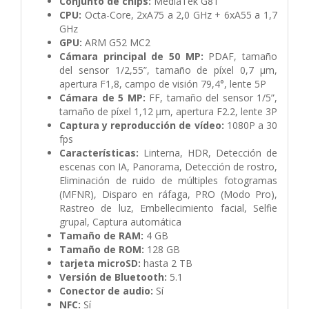
Conjunto de chips:
MediaTek G81
CPU:
Octa-Core, 2xA75 a 2,0 GHz + 6xA55 a 1,7
GHz
GPU:
ARM G52 MC2
Cámara principal de 50 MP:
PDAF, tamaño
del sensor 1/2,55”, tamaño de píxel 0,7 μm,
apertura F1,8, campo de visión 79,4°, lente 5P
Cámara de 5 MP:
FF, tamaño del sensor 1/5”,
tamaño de píxel 1,12 μm, apertura F2.2, lente 3P
Captura y reproducción de vídeo:
1080P a 30
fps
Características:
Linterna, HDR, Detección de
escenas con IA, Panorama, Detección de rostro,
Eliminación de ruido de múltiples fotogramas
(MFNR), Disparo en ráfaga, PRO (Modo Pro),
Rastreo de luz, Embellecimiento facial, Selfie
grupal, Captura automática
Tamaño de RAM:
4
GB
Tamaño de ROM:
128
GB
tarjeta microSD:
hasta 2 TB
Versión de Bluetooth:
5.1
Conector de audio:
Sí
NFC:
Sí