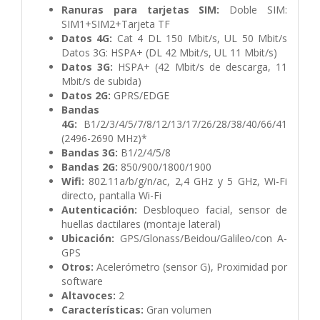
Ranuras para tarjetas SIM:
Doble SIM:
SIM1+SIM2+Tarjeta TF
Datos 4G:
Cat 4 DL 150 Mbit/s, UL 50 Mbit/s
Datos 3G: HSPA+ (DL 42 Mbit/s, UL 11 Mbit/s)
Datos 3G:
HSPA+ (42 Mbit/s de descarga, 11
Mbit/s de subida)
Datos 2G:
GPRS/EDGE
Bandas
4G:
B1/2/3/4/5/7/8/12/13/17/26/28/38/40/66/41
(2496-2690 MHz)*
Bandas 3G:
B1/2/4/5/8
Bandas 2G:
850/900/1800/1900
Wifi:
802.11a/b/g/n/ac, 2,4 GHz y 5 GHz, Wi-Fi
directo, pantalla Wi-Fi
Autenticación:
Desbloqueo facial, sensor de
huellas dactilares (montaje lateral)
Ubicación:
GPS/Glonass/Beidou/Galileo/con A-
GPS
Otros:
Acelerómetro (sensor G), Proximidad por
software
Altavoces:
2
Características:
Gran volumen