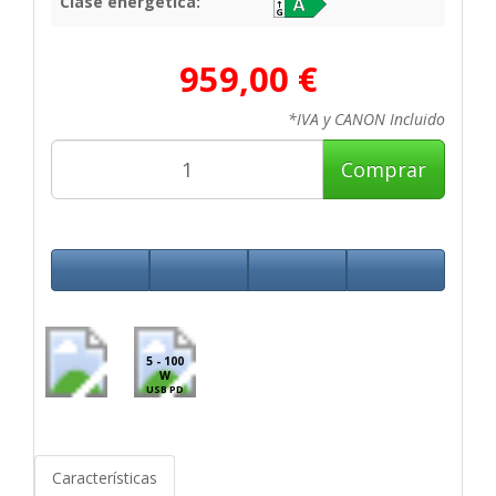
Clase energética:
959,00 €
*IVA y CANON Incluido
Comprar
5 - 100
W
USB PD
Características