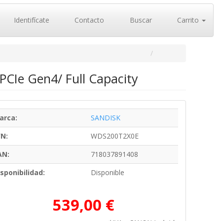
Identifícate
Contacto
Buscar
Carrito
CIe Gen4/ Full Capacity
arca:
SANDISK
/N:
WDS200T2X0E
AN:
718037891408
sponibilidad:
Disponible
539,00 €