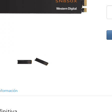
nformación
initiva