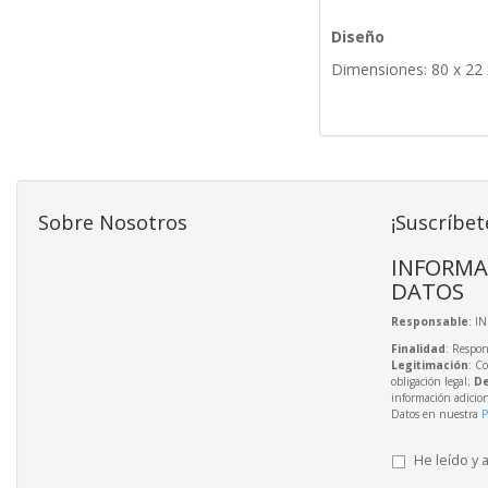
Diseño
Dimensiones: 80 x 22
Sobre Nosotros
¡Suscríbet
INFORMA
DATOS
Responsable
: I
Finalidad
: Respon
Legitimación
: C
obligación legal;
De
información adicio
Datos en nuestra
P
He leído y 