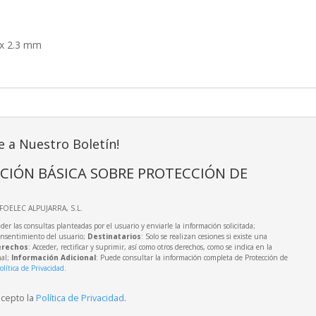
 x 2.3 mm
e a Nuestro Boletín!
CIÓN BÁSICA SOBRE PROTECCIÓN DE
NFOELEC ALPUJARRA, S.L.
der las consultas planteadas por el usuario y enviarle la información solicitada;
onsentimiento del usuario;
Destinatarios
: Solo se realizan cesiones si existe una
rechos
: Acceder, rectificar y suprimir, así como otros derechos, como se indica en la
nal;
Información Adicional
: Puede consultar la información completa de Protección de
olítica de Privacidad
.
acepto la
Política de Privacidad
.