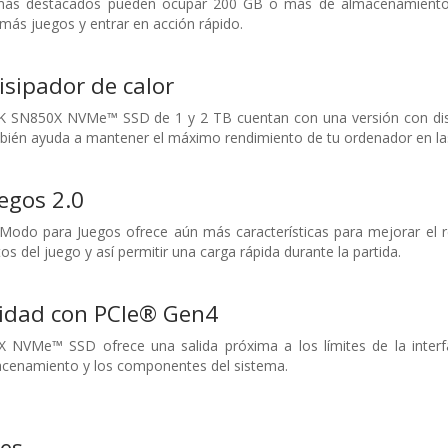
s más destacados pueden ocupar 200 GB o más de almacenamiento
ás juegos y entrar en acción rápido.
isipador de calor
SN850X NVMe™ SSD de 1 y 2 TB cuentan con una versión con disip
mbién ayuda a mantener el máximo rendimiento de tu ordenador en la
egos 2.0
 Modo para Juegos ofrece aún más características para mejorar el 
s del juego y así permitir una carga rápida durante la partida.
idad con PCIe® Gen4
NVMe™ SSD ofrece una salida próxima a los límites de la interf
macenamiento y los componentes del sistema.
nes