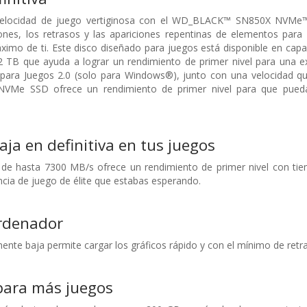
velocidad de juego vertiginosa con el WD_BLACK™ SN850X NVMe™ 
iones, los retrasos y las apariciones repentinas de elementos para
imo de ti. Este disco diseñado para juegos está disponible en capa
2 TB que ayuda a lograr un rendimiento de primer nivel para una e
ara Juegos 2.0 (solo para Windows®), junto con una velocidad que 
e SSD ofrece un rendimiento de primer nivel para que puedas 
aja en definitiva en tus juegos
ad de hasta 7300 MB/s ofrece un rendimiento de primer nivel con t
encia de juego de élite que estabas esperando.
ordenador
nte baja permite cargar los gráficos rápido y con el mínimo de retras
para más juegos