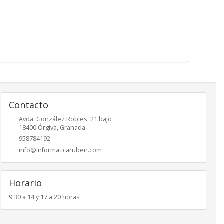
Contacto
Avda. González Robles, 21 bajo
18400
Órgiva
,
Granada
958784192
info@informaticaruben.com
Horario
9.30 a 14 y 17 a 20 horas