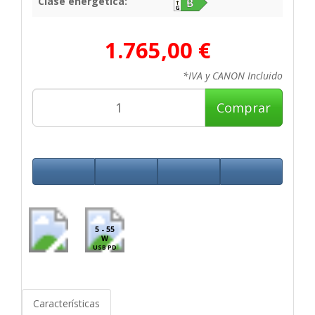
Clase energética:
1.765,00 €
*IVA y CANON Incluido
Comprar
5 - 55
W
USB PD
Características