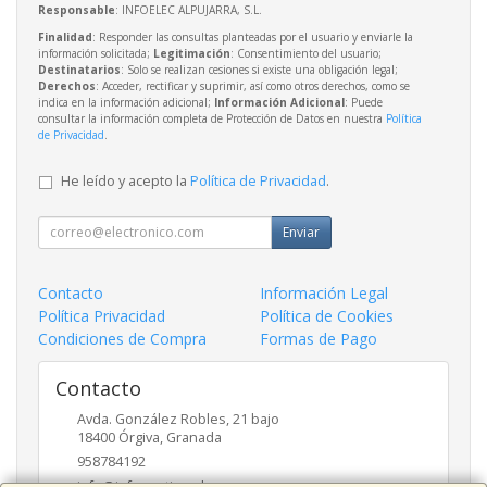
Responsable
: INFOELEC ALPUJARRA, S.L.
Finalidad
: Responder las consultas planteadas por el usuario y enviarle la
información solicitada;
Legitimación
: Consentimiento del usuario;
Destinatarios
: Solo se realizan cesiones si existe una obligación legal;
Derechos
: Acceder, rectificar y suprimir, así como otros derechos, como se
indica en la información adicional;
Información Adicional
: Puede
consultar la información completa de Protección de Datos en nuestra
Política
de Privacidad
.
He leído y acepto la
Política de Privacidad
.
Enviar
Contacto
Información Legal
Política Privacidad
Política de Cookies
Condiciones de Compra
Formas de Pago
Contacto
Avda. González Robles, 21 bajo
18400
Órgiva
,
Granada
958784192
info@informaticaruben.com