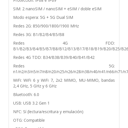
Protección: IP68 e IP69
SIM: 2 nanoSIM / nanoSIM + eSIM / doble eSIM
Modo espera: 5G + 5G Dual SIM
Redes 2G: 850/900/1800/1900 MHz
Redes 3G: B1/B2/B4/B5/B8
Redes 4G FDD:
B1/B2/B3/B4/B5/B7/B8/B12/B13/B17/B18/B19/B20/B25/B2
Redes 4G TDD: B34/B38/B39/B40/B41/B42
Redes 5G:
n1/n2/n3/n5/n7/n8/n20/n25/n26/n28/n38/n40/n41/n66/n71/n
WiFi: WiFi 6 y WiFi 7, 2x2 MIMO, MU-MIMO, bandas
2,4 GHz, 5 GHz y 6 GHz
Bluetooth: 6.0
USB: USB 3.2 Gen 1
NFC: Sí (lectura/escritura y emulación)
OTG: Compatible