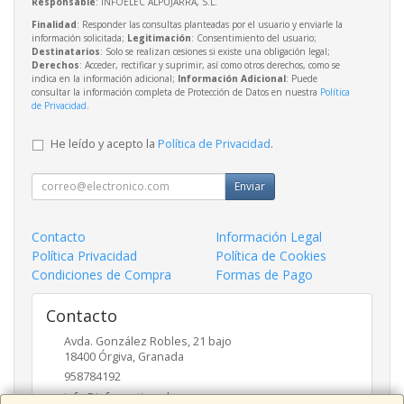
Responsable
: INFOELEC ALPUJARRA, S.L.
Finalidad
: Responder las consultas planteadas por el usuario y enviarle la
información solicitada;
Legitimación
: Consentimiento del usuario;
Destinatarios
: Solo se realizan cesiones si existe una obligación legal;
Derechos
: Acceder, rectificar y suprimir, así como otros derechos, como se
indica en la información adicional;
Información Adicional
: Puede
consultar la información completa de Protección de Datos en nuestra
Política
de Privacidad
.
He leído y acepto la
Política de Privacidad
.
Enviar
Contacto
Información Legal
Política Privacidad
Política de Cookies
Condiciones de Compra
Formas de Pago
Contacto
Avda. González Robles, 21 bajo
18400
Órgiva
,
Granada
958784192
info@informaticaruben.com