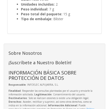
Unidades incluidas:
2
Peso individual:
7 g
Peso total del paquete:
15 g
Tipo de embalaje:
Blíster
Sobre Nosotros
¡Suscríbete a Nuestro Boletín!
INFORMACIÓN BÁSICA SOBRE
PROTECCIÓN DE DATOS
Responsable
: INFOELEC ALPUJARRA, S.L.
Finalidad
: Responder las consultas planteadas por el usuario y enviarle la
información solicitada;
Legitimación
: Consentimiento del usuario;
Destinatarios
: Solo se realizan cesiones si existe una obligación legal;
Derechos
: Acceder, rectificar y suprimir, así como otros derechos, como se
indica en la información adicional;
Información Adicional
: Puede
consultar la información completa de Protección de Datos en nuestra
Política