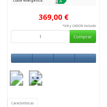
Clase energética:
369,00 €
*IVA y CANON Incluido
Comprar
5 - 45
W
USB PD
Características