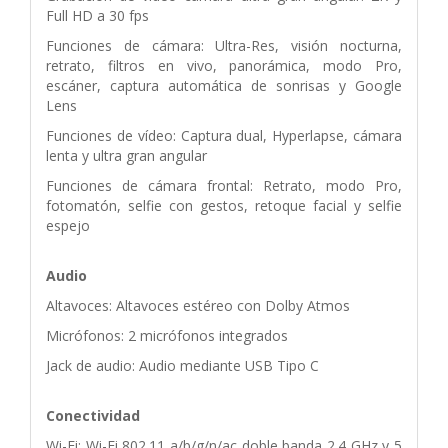
Full HD a 30 fps
Funciones de cámara: Ultra-Res, visión nocturna,
retrato, filtros en vivo, panorámica, modo Pro,
escáner, captura automática de sonrisas y Google
Lens
Funciones de vídeo: Captura dual, Hyperlapse, cámara
lenta y ultra gran angular
Funciones de cámara frontal: Retrato, modo Pro,
fotomatón, selfie con gestos, retoque facial y selfie
espejo
Audio
Altavoces: Altavoces estéreo con Dolby Atmos
Micrófonos: 2 micrófonos integrados
Jack de audio: Audio mediante USB Tipo C
Conectividad
Wi-Fi: Wi-Fi 802.11 a/b/g/n/ac doble banda 2.4 GHz y 5