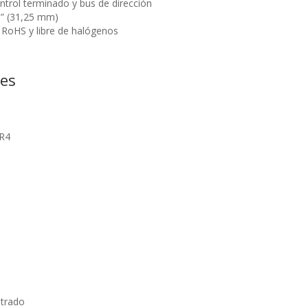
rol terminado y bus de dirección
3” (31,25 mm)
RoHS y libre de halógenos
nes
R4
strado