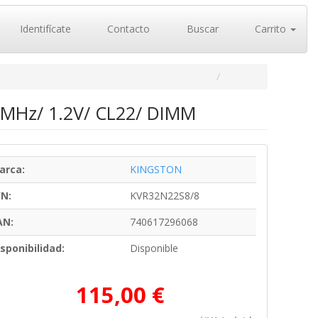
Identifícate
Contacto
Buscar
Carrito
MHz/ 1.2V/ CL22/ DIMM
arca:
KINGSTON
/N:
KVR32N22S8/8
AN:
740617296068
sponibilidad:
Disponible
115,00 €