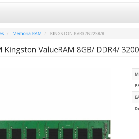
es
Memoria RAM
KINGSTON KVR32N22S8/8
 Kingston ValueRAM 8GB/ DDR4/ 3200
M
P
E
Di