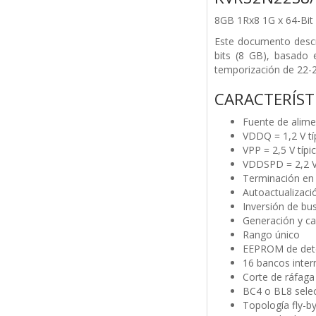
8GB 1Rx8 1G x 64-Bi
Este documento desc
bits (8 GB), basado
temporización de 22-2
CARACTERÍST
Fuente de alime
VDDQ = 1,2 V tí
VPP = 2,5 V típi
VDDSPD = 2,2 V
Terminación en
Autoactualizac
Inversión de bu
Generación y ca
Rango único
EEPROM de detec
16 bancos inter
Corte de ráfaga 
BC4 o BL8 selec
Topología fly-b