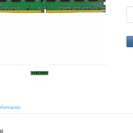
nformación
8