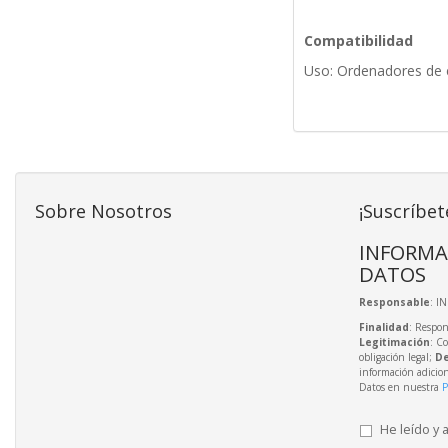
Compatibilidad
Uso: Ordenadores de e
Sobre Nosotros
¡Suscríbet
INFORMA
DATOS
Responsable
: I
Finalidad
: Respon
Legitimación
: C
obligación legal;
De
información adicio
Datos en nuestra
P
He leído y 