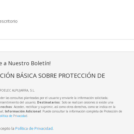
scritorio
e a Nuestro Boletín!
CIÓN BÁSICA SOBRE PROTECCIÓN DE
NFOELEC ALPUJARRA, S.L.
der las consultas planteadas por el usuario y enviarle la información solicitada;
onsentimiento del usuario;
Destinatarios
: Solo se realizan cesiones si existe una
rechos
: Acceder, rectificar y suprimir, así como otros derechos, como se indica en la
nal;
Información Adicional
: Puede consultar la información completa de Protección de
olítica de Privacidad
.
acepto la
Política de Privacidad
.