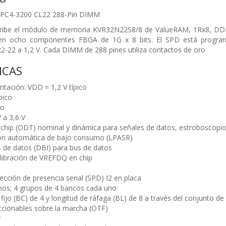
t PC4-3200
CL22 288-Pin DIMM
ribe el módulo de memoria KVR32N22S8/8 de ValueRAM, 1Rx8, D
 en ocho componentes FBGA de 1G x 8 bits. El SPD está progra
2-22 a 1,2 V. Cada DIMM de 288 pines utiliza contactos de oro
ICAS
ntación: VDD = 1,2 V típico
pico
co
 a 3,6 V
 chip (ODT) nominal y dinámica para
señales de datos, estroboscopi
ión automática de bajo consumo (LPASR)
s de datos (DBI) para bus de datos
libración de VREFDQ en chip
ción de presencia serial (SPD) I2 en placa
nos; 4 grupos de 4 bancos cada uno
fijo (BC) de 4 y longitud de ráfaga (BL) de 8
a través del conjunto d
cionables sobre la marcha (OTF)
y