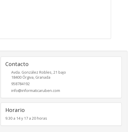
Contacto
Avda. González Robles, 21 bajo
18400
Órgiva
,
Granada
958784192
info@informaticaruben.com
Horario
9.30 a 14 y 17 a 20 horas