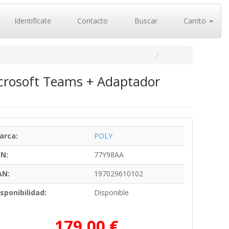
Identifícate
Contacto
Buscar
Carrito
icrosoft Teams + Adaptador
arca:
POLY
/N:
77Y98AA
AN:
197029610102
sponibilidad:
Disponible
179,00 €