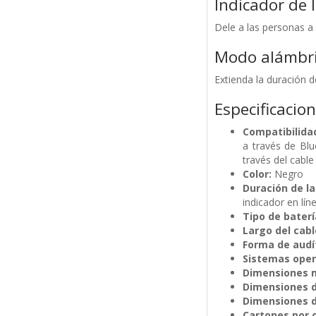
Indicador de
Dele a las personas a
Modo alámbr
Extienda la duración 
Especificacio
Compatibilida
a través de Blu
través del cabl
Color:
Negro
Duración de la
indicador en lí
Tipo de baterí
Largo del cabl
Forma de audí
Sistemas oper
Dimensiones mí
Dimensiones de
Dimensiones del
Cartones por 