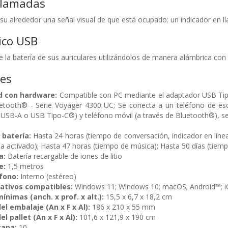
 llamadas
 su alrededor una señal visual de que está ocupado: un indicador en
ico USB
de la batería de sus auriculares utilizándolos de manera alámbrica co
nes
d con hardware:
Compatible con PC mediante el adaptador USB Ti
etooth® - Serie Voyager 4300 UC; Se conecta a un teléfono de escrit
e USB-A o USB Tipo-C®) y teléfono móvil (a través de Bluetooth®), s
 batería:
Hasta 24 horas (tiempo de conversación, indicador en líne
nea activado); Hasta 47 horas (tiempo de música); Hasta 50 días (tiem
a:
Batería recargable de iones de litio
e:
1,5 metros
fono:
Interno (estéreo)
ativos compatibles:
Windows 11; Windows 10; macOS; Android™; 
nimas (anch. x prof. x alt.):
15,5 x 6,7 x 18,2 cm
l embalaje (An x F x Al):
186 x 210 x 55 mm
 pallet (An x F x Al):
101,6 x 121,9 x 190 cm
capa:
10