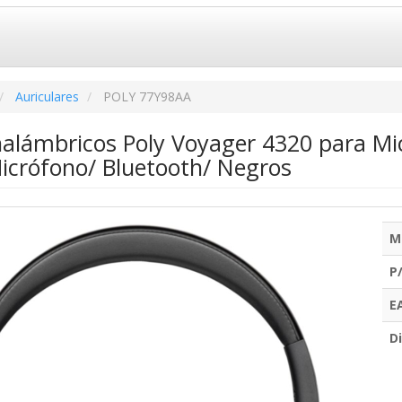
Auriculares
POLY 77Y98AA
Inalámbricos Poly Voyager 4320 para M
icrófono/ Bluetooth/ Negros
M
P
E
Di