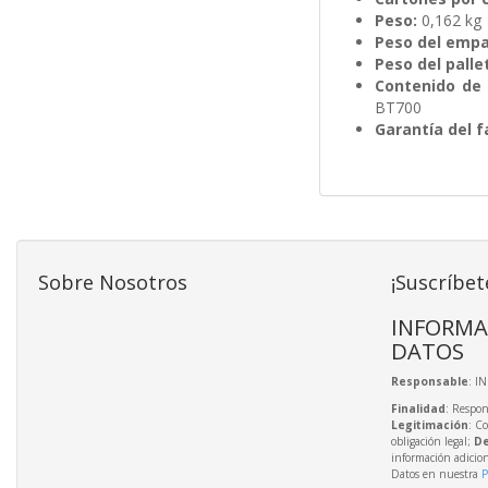
Peso:
0,162 kg
Peso del emp
Peso del pallet
Contenido de 
BT700
Garantía del f
Sobre Nosotros
¡Suscríbet
INFORMA
DATOS
Responsable
: I
Finalidad
: Respon
Legitimación
: C
obligación legal;
De
información adicio
Datos en nuestra
P