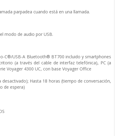
 llamada parpadea cuando está en una llamada.
n el modo de audio por USB.
po-C®/USB-A Bluetooth® BT700 incluido y smartphones
orio (a través del cable de interfaz telefónica), PC (a
erie Voyager 4300 UC, con base Voyager Office
a desactivado); Hasta 18 horas (tiempo de conversación,
po de espera)
iOS