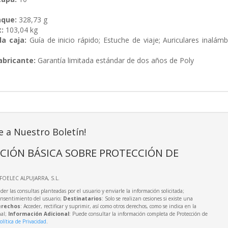
aque:
328,73 g
:
103,04 kg
la caja:
Guía de inicio rápido; Estuche de viaje; Auriculares inal
abricante:
Garantía limitada estándar de dos años de Poly
e a Nuestro Boletín!
CIÓN BÁSICA SOBRE PROTECCIÓN DE
NFOELEC ALPUJARRA, S.L.
der las consultas planteadas por el usuario y enviarle la información solicitada;
onsentimiento del usuario;
Destinatarios
: Solo se realizan cesiones si existe una
rechos
: Acceder, rectificar y suprimir, así como otros derechos, como se indica en la
nal;
Información Adicional
: Puede consultar la información completa de Protección de
olítica de Privacidad
.