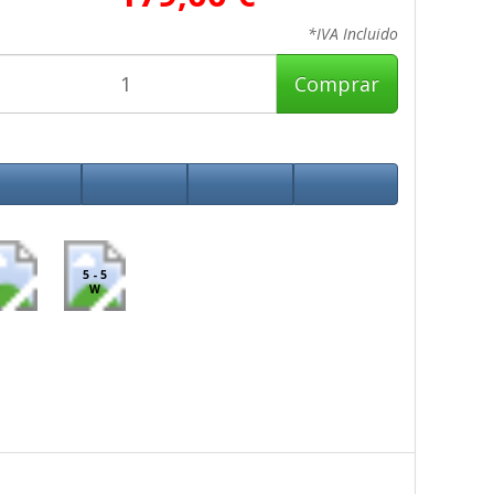
*IVA Incluido
Comprar
5 - 5
W