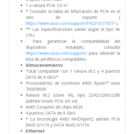
1 x ranura PCIe 3.0 x1
* Consulte la tabla de bifurcación de PCIe en el
sitio de soporte (
https://www.asus.com/support/FAQ/1037507/
).
** Las especificaciones varían según el tipo de
CPU.
- Para garantizar la compatibilidad del
dispositivo instalado, consulte
https://www.asus.com/support/
para obtener la
lista de periféricos compatibles.
Almacenamiento
Total compatible con 1 ranura M.2 y 4 puertos
SATA de 6 Gb/s*
Procesadores de escritorio AMD Ryzen™ serie
7000/8000
Ranura M.2 (clave M), tipo 2242/2260/2280
(admite modo PCIe 4.0 x4)
AMD Conjunto de chips A620
4 puertos SATA de 6 Gb/s
* La tecnología AMD RAIDXpert2 admite PCIe
RAID 0/1/10 y SATA RAID 0/1/10.
Ethernet