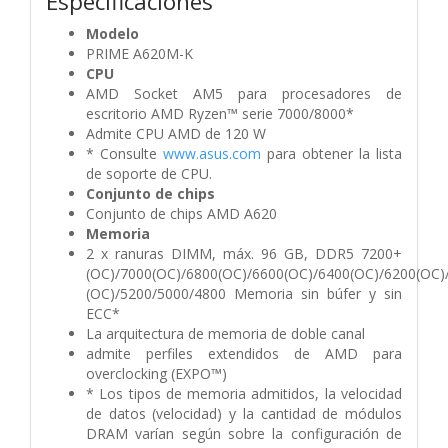
Especificaciones
Modelo
PRIME A620M-K
CPU
AMD Socket AM5 para procesadores de
escritorio AMD Ryzen™ serie 7000/8000*
Admite CPU AMD de 120 W
* Consulte
www.asus.com
para obtener la lista
de soporte de CPU.
Conjunto de chips
Conjunto de chips AMD A620
Memoria
2 x ranuras DIMM, máx. 96 GB, DDR5 7200+
(OC)/7000(OC)/6800(OC)/6600(OC)/6400(OC)/6200(OC)
(OC)/5200/5000/4800 Memoria sin búfer y sin
ECC*
La arquitectura de memoria de doble canal
admite perfiles extendidos de AMD para
overclocking (EXPO™)
* Los tipos de memoria admitidos, la velocidad
de datos (velocidad) y la cantidad de módulos
DRAM varían según sobre la configuración de