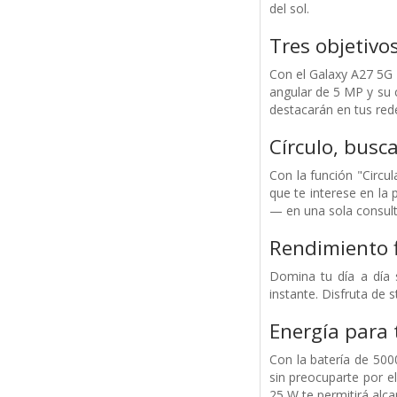
del sol.
Tres objetivo
Con el Galaxy A27 5G 
angular de 5 MP y su 
destacarán en tus rede
Círculo, busc
Con la función "Circu
que te interese en la
— en una sola consulta
Rendimiento f
Domina tu día a día 
instante. Disfruta de 
Energía para 
Con la batería de 500
sin preocuparte por el
25 W te permitirá alca