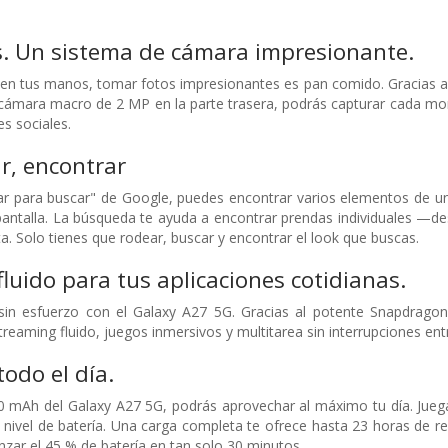
s. Un sistema de cámara impresionante.
en tus manos, tomar fotos impresionantes es pan comido. Gracias a
cámara macro de 2 MP en la parte trasera, podrás capturar cada mom
s sociales.
ar, encontrar
lar para buscar" de Google, puedes encontrar varios elementos de u
 pantalla. La búsqueda te ayuda a encontrar prendas individuales —
. Solo tienes que rodear, buscar y encontrar el look que buscas.
luido para tus aplicaciones cotidianas.
sin esfuerzo con el Galaxy A27 5G. Gracias al potente Snapdragon
streaming fluido, juegos inmersivos y multitarea sin interrupciones ent
todo el día.
0 mAh del Galaxy A27 5G, podrás aprovechar al máximo tu día. Juega
 nivel de batería. Una carga completa te ofrece hasta 23 horas de rep
nzar el 45 % de batería en tan solo 30 minutos.