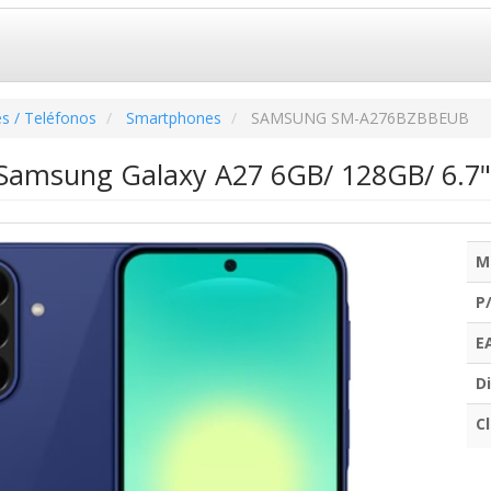
s / Teléfonos
Smartphones
SAMSUNG SM-A276BZBBEUB
amsung Galaxy A27 6GB/ 128GB/ 6.7"/
M
P
E
Di
C