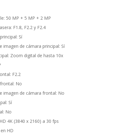
ple: 50 MP + 5 MP + 2 MP
sera: F1.8, F2.2 y F2.4
incipal: Sí
de imagen de cámara principal: Sí
pal: Zoom digital de hasta 10x
P
ontal: F2.2
frontal: No
 de imagen de cámara frontal: No
pal: Sí
al: No
HD 4K (3840 x 2160) a 30 fps
s en HD