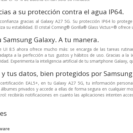
ias a su protección contra el agua IP64.
confianza gracias al Galaxy A27 5G. Su protección IP64 lo protege
a su estabilidad. El cristal Corning® Gorilla® Glass Victus+® ofrece 
Tu Samsung Galaxy. A tu manera.
e UI 8.5 ahora ofrece mucho más: se encarga de las tareas rutinar
apta a la perfección a tus gustos y hábitos de uso. Gracias a la IA
vidad. Experimenta la inteligencia artificial de tu smartphone Galaxy
 y tus datos, bien protegidos por Samsung
certificación EAL5+, en tu Galaxy A27 5G, tu información personal
 álbumes privados y accede a ellas de forma segura en cualquier mom
rol: recibirás notificaciones en cuanto las aplicaciones intenten acce
nes
dware