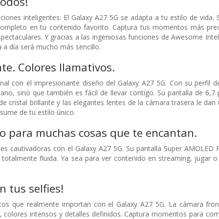
todos!
ciones inteligentes: El Galaxy A27 5G se adapta a tu estilo de vida.
completo en tu contenido favorito. Captura tus momentos más preci
spectaculares. Y gracias a las ingeniosas funciones de Awesome Inte
a a día será mucho más sencillo.
te. Colores llamativos.
sonal con el impresionante diseño del Galaxy A27 5G. Con su perfi
no, sino que también es fácil de llevar contigo. Su pantalla de 6,7 
cristal brillante y las elegantes lentes de la cámara trasera le dan
esume de tu estilo único.
o para muchas cosas que te encantan.
s cautivadoras con el Galaxy A27 5G. Su pantalla Super AMOLED F
l totalmente fluida. Ya sea para ver contenido en streaming, jugar o 
n tus selfies!
s que realmente importan con el Galaxy A27 5G. La cámara frontal
a, colores intensos y detalles definidos. Captura momentos para compa