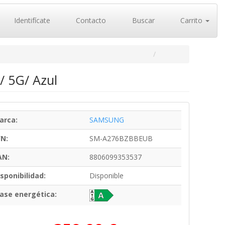
Identifícate
Contacto
Buscar
Carrito
 5G/ Azul
arca:
SAMSUNG
/N:
SM-A276BZBBEUB
AN:
8806099353537
sponibilidad:
Disponible
lase energética: