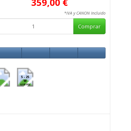
359,00 €
*IVA y CANON Incluido
Comprar
5 - 25
W
USB PD