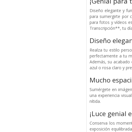
¡Genial para 
Diseño elegante y fun
para sumergirte por 
para fotos y vídeos e
Transcripción**, tu dí
Diseño elegan
Realza tu estilo per
perfectamente a tu ma
Además, su acabado de 
azul o rosa claro y pr
Mucho espaci
Sumérgete en imágene
una experiencia visua
nítida.
¡Luce genial e
Conserva los momento
exposición equilibrad